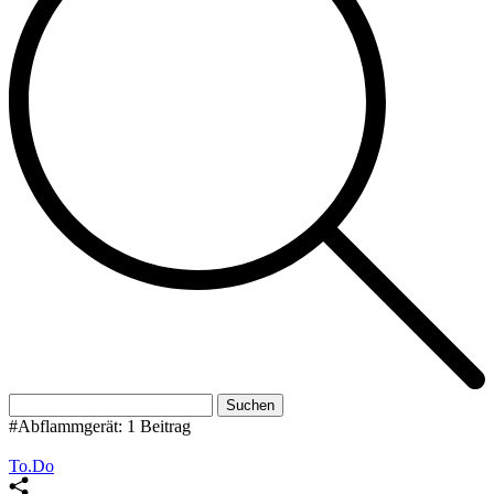
Suchen
nach:
#Abflammgerät:
1 Beitrag
To.Do