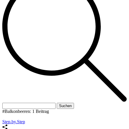
Suchen
nach:
#Balkonbeeren:
1 Beitrag
Step.by.Step