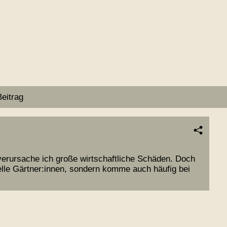
Beitrag
rursache ich große wirtschaftliche Schäden. Doch
elle Gärtner:innen, sondern komme auch häufig bei