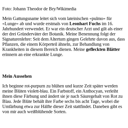
Foto: Johann Theodor de Bry/Wikimedia
Mein Gattungsname leitet sich vom lateinischen «pulmo» für
«Lunge» ab und wurde erstmals von
Leonhart Fuchs
im 16.
Jahrhundert verwendet. Er war ein deutscher Arzt und gilt als einer
der drei Gründerväter der Botanik. Meine Benennung folgt der
Signaturenlehre: Seit dem Altertum gingen Gelehrte davon aus, dass
Pflanzen, die einem Körperteil ähneln, zur Behandlung von
Krankheiten in diesem Bereich dienen. Meine
gefleckten Blätter
erinnern an eine erkrankte Lunge.
Mein Aussehen
Ich beginne rot-purpurn zu blühen und kurze Zeit später werden
meine Blüten violett-blau. Ein Farbstoff, ein Anthocyan, verleiht
ihnen diese Färbung und ändert sie je nach Säuregehalt von Rot zu
Blau. Jede Blüte behält ihre Farbe sechs bis acht Tage, wobei die
Umfärbung etwa zur Hälfte dieser Zeit stattfindet. Daneben gibt es
von mir auch weißblühende Sorten.