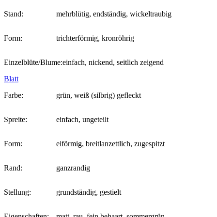
Stand:
mehrblütig, endständig, wickeltraubig
Form:
trichterförmig, kronröhrig
Einzelblüte/Blume:
einfach, nickend, seitlich zeigend
Blatt
Farbe:
grün, weiß (silbrig) gefleckt
Spreite:
einfach, ungeteilt
Form:
eiförmig, breitlanzettlich, zugespitzt
Rand:
ganzrandig
Stellung:
grundständig, gestielt
Eigenschaften:
matt, rau, fein behaart, sommergrün