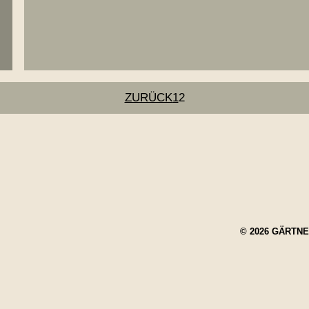
ZURÜCK
1
2
© 2026 GÄRTN