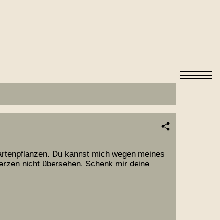
Gartenpflanzen. Du kannst mich wegen meines
erzen nicht übersehen. Schenk mir
deine