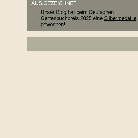
AUS.GEZEICHNET
Unser Blog hat beim Deutschen
Gartenbuchpreis 2025 eine
Silbermedaille
gewonnen
!