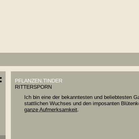
PFLANZEN.TINDER
RITTERSPORN
Ich bin eine der bekanntesten und beliebtesten 
stattlichen Wuchses und den imposanten Blütenk
ganze Aufmerksamkeit
.