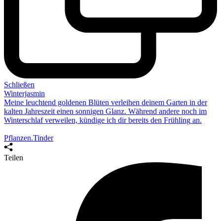
Schließen
Winterjasmin
Meine leuchtend goldenen Blüten verleihen deinem Garten in der
kalten Jahreszeit einen sonnigen Glanz. Während andere noch im
Winterschlaf verweilen, kündige ich dir
bereits den Frühling
an.
Pflanzen.Tinder
Teilen