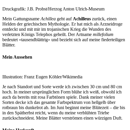
Druckgrafik: J.B. Probst/Herzog Anton Ulrich-Museum
Mein Gattungsname
Achillea
geht auf
Achilleus
zurück, einen
Helden der griechischen Mythologie. Er hat mich als Arzneidroge
entdeckt und mit mir im trojanischen Krieg die Wunden des
verletzten Königs Telephos geheilt. Der Artname
millefolium
bedeutet «tausendblättrig» und bezieht sich auf meine fiederteiligen
Blätter.
Mein Aussehen
Illustration: Franz Eugen Köhler/Wikimedia
Je nach Standort und Sorte werde ich zwischen 30 cm und 80 cm
hoch. In meiner ursprünglichen Form blühe ich weiß, obwohl ich
auch da bereits mit rosa Farbtönen spiele. Dank meiner vielen
Sorten decke ich das gesamte Farbspektrum von hellgelb über
rotbraun bis dunkelrot ab. Im Juni beginnt meine Blütezeit – die bis
in den Spätherbst reicht, wenn du meine verblühten Triebe
zurückschneidest. Meine Blätter verströmen einen würzigen Duft.