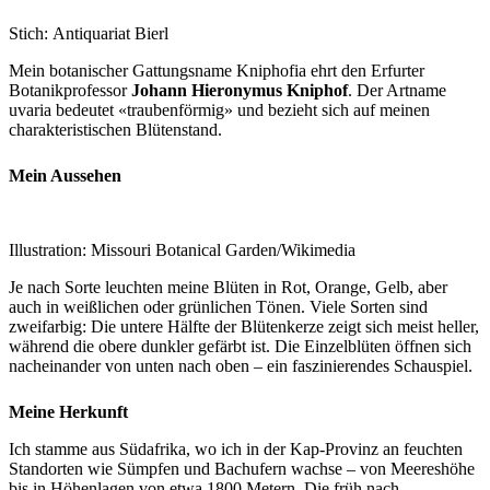
Stich:
Antiquariat Bierl
Mein botanischer Gattungsname Kniphofia ehrt den Erfurter
Botanikprofessor
Johann Hieronymus Kniphof
. Der Artname
uvaria bedeutet «traubenförmig» und bezieht sich auf meinen
charakteristischen Blütenstand.
Mein Aussehen
Illustration:
Missouri Botanical Garden/Wikimedia
Je nach Sorte leuchten meine Blüten in Rot, Orange, Gelb, aber
auch in weißlichen oder grünlichen Tönen. Viele Sorten sind
zweifarbig: Die untere Hälfte der Blütenkerze zeigt sich meist heller,
während die obere dunkler gefärbt ist. Die Einzelblüten öffnen sich
nacheinander von unten nach oben – ein faszinierendes Schauspiel.
Meine Herkunft
Ich stamme aus Südafrika, wo ich in der Kap-Provinz an feuchten
Standorten wie Sümpfen und Bachufern wachse – von Meereshöhe
bis in Höhenlagen von etwa 1800 Metern. Die früh nach