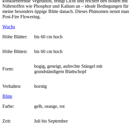
konkurrierende Vegetation, bringt Licht und reichert den Boden mit
Nährstoffen wie Phosphor und Kalium an – ideale Bedingungen für
meine besonders üppige Blüte danach. Dieses Phänomen nennt man
Post-Fire Flowering.
Wuchs
Höhe Blätter:
bis 60 cm hoch
Höhe Blüten:
bis 60 cm hoch
bogig, geneigt, aufrechte Stängel mit
Form:
grundständigem Blattschopf
Verhalten:
horstig
Blüte
Farbe:
gelb, orange, rot
Zeit:
Juli bis September