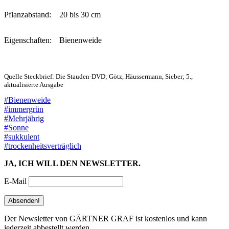
Pflanzabstand:
20 bis 30 cm
Eigenschaften:
Bienenweide
Quelle Steckbrief: Die Stauden-DVD; Götz, Häussermann, Sieber; 5.,
aktualisierte Ausgabe
#Bienenweide
#immergrün
#Mehrjährig
#Sonne
#sukkulent
#trockenheitsverträglich
JA, ICH WILL DEN NEWSLETTER.
E-Mail
Der Newsletter von GÄRTNER GRAF ist kostenlos und kann
jederzeit abbestellt werden.