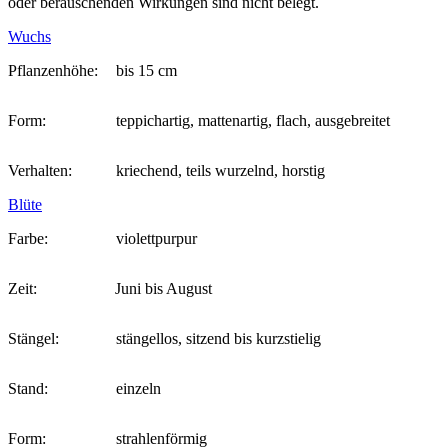
oder berauschenden Wirkungen sind nicht belegt.
Wuchs
Pflanzenhöhe:
bis 15 cm
Form:
teppichartig, mattenartig, flach, ausgebreitet
Verhalten:
kriechend, teils wurzelnd, horstig
Blüte
Farbe:
violettpurpur
Zeit:
Juni bis August
Stängel:
stängellos, sitzend bis kurzstielig
Stand:
einzeln
Form:
strahlenförmig