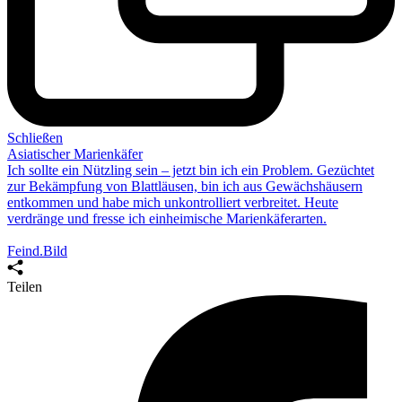
Schließen
Asiatischer Marienkäfer
Ich sollte ein Nützling sein – jetzt bin ich
ein Problem
. Gezüchtet
zur Bekämpfung von Blattläusen, bin ich aus Gewächshäusern
entkommen und habe mich unkontrolliert verbreitet. Heute
verdränge und fresse ich einheimische Marienkäferarten.
Feind.Bild
Teilen