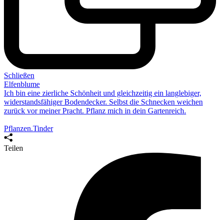
Schließen
Elfenblume
Ich bin eine zierliche Schönheit und gleichzeitig ein langlebiger,
widerstandsfähiger Bodendecker. Selbst die Schnecken weichen
zurück vor meiner Pracht.
Pflanz mich
in dein Gartenreich.
Pflanzen.Tinder
Teilen