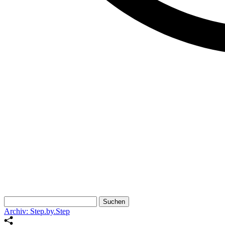
Suchen
nach:
Archiv: Step.by.Step