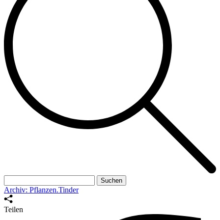
Suchen
nach:
Archiv: Pflanzen.Tinder
Teilen