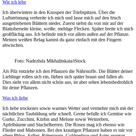
Wie ich lebe
Ich überwintere in den Knospen der Triebspitzen. Über die
Luftströmung verbreite ich mich und lasse mich auf den frisch
ausgetriebenen Blättern nieder. Zuerst siehst du von mir auf der
Blattoberseite kleine, weiße, mehlige Flecken. Später breite ich mich
großflächig aus. Ich befinde mich vor allem außen auf der Pflanze.
Meinen weißen Belag kannst du ganz einfach mit den Fingern
abwischen.
Foto: Nadezhda Mikhalitskaia/iStock
Als Pilz entziehe ich den Pflanzen die Nährstoffe. Die Blätter deiner
Lieblinge rollen sich ein, färben sich später braun und fallen ab.
Dies sieht vor allem nicht schön aus, ist aber selten lebensbedrohlich
für deine Pflanzen.
Was ich liebe
Ich liebe trockenes sowie warmes Wetter und vermehre mich mit der
nächtlichen Taubildung sehr schnell. Gerne befalle ich Gemüse wie
Gurke, Zucchini, Kürbis und Melone sowie Weinreben,
Apfelbäume und Stachelbeeren. Die Rosen mag ich ebenso wie
Flieder und Mahonien. Bei den krautigen Pflanzen haben es mir vor
allem Phlox, Salbei, Rittersporn, Goldmelisse und Aster angetan.